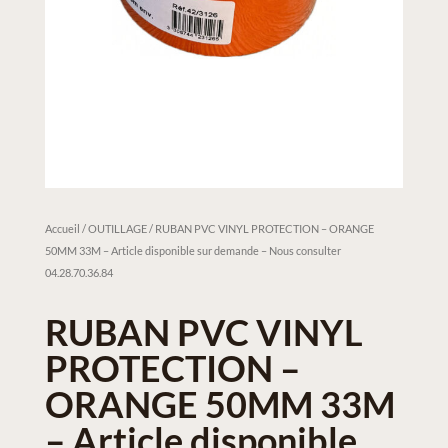
Accueil
/
OUTILLAGE
/ RUBAN PVC VINYL PROTECTION – ORANGE
50MM 33M – Article disponible sur demande – Nous consulter
04.28.70.36.84
RUBAN PVC VINYL
PROTECTION –
ORANGE 50MM 33M
– Article disponible