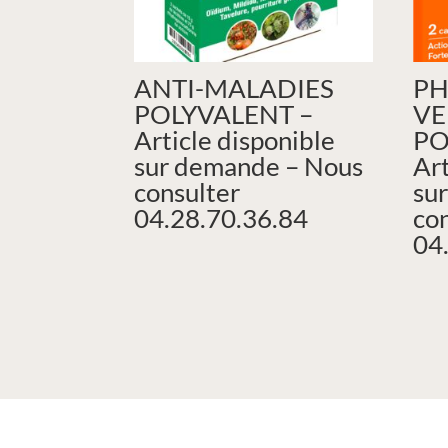
ANTI-MALADIES
PH
POLYVALENT –
VE
Article disponible
PO
sur demande – Nous
Art
consulter
su
04.28.70.36.84
co
04